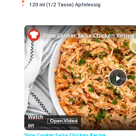
120 ml (1/2 Tasse) Apfelessig
Slow Cooker Salsa Chicken Recipe
Play
Vid
Watch
on
Slow Cooker Salsa Chicken Recipe