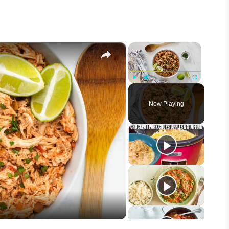
×
×
Play
Unmute
Fullscreen
Now Playing
eo