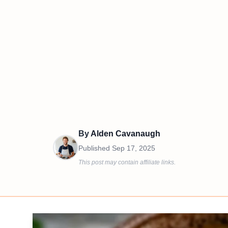
By
Alden Cavanaugh
Published
Sep 17, 2025
This post may contain affiliate links.