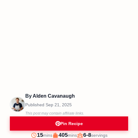
By
Alden Cavanaugh
Published
Sep 21, 2025
This post may contain affiliate links.
Pin Recipe
minutes
minutes
15
405
6-8
mins
mins
servings