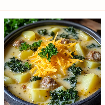
Prep
Cook
Servings