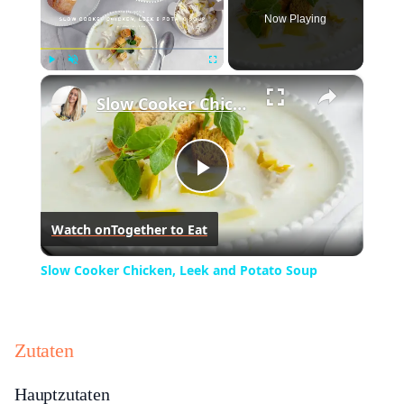
Now Playing
×
Play
Unmute
Fullscreen
Slow Cooker Chicken, Leek and Potato Soup
Play
Watch on
Together to Eat
Video
Slow Cooker Chicken, Leek and Potato Soup
Zutaten
Hauptzutaten