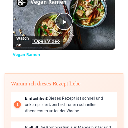
Vegan Ramen
Play
Watch
on
Video
Vegan Ramen
Warum ich dieses Rezept liebe
Einfachheit:
Dieses Rezept ist schnell und
unkompliziert, perfekt für ein schnelles
Abendessen unter der Woche.
Vielfalt:
Die Kombination aus Mandelbutter und