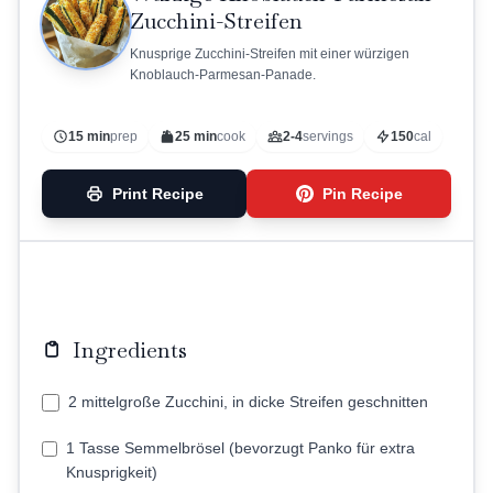
Zucchini-Streifen
Knusprige Zucchini-Streifen mit einer würzigen
Knoblauch-Parmesan-Panade.
15 min
prep
25 min
cook
2-4
servings
150
cal
Print Recipe
Pin Recipe
Ingredients
2 mittelgroße Zucchini, in dicke Streifen geschnitten
1 Tasse Semmelbrösel (bevorzugt Panko für extra
Knusprigkeit)