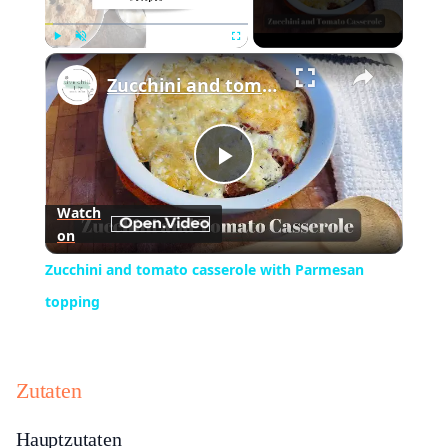
×
Play
Unmute
Fullscreen
Zucchini and tomato casserole with Parmesan topping
Play
Watch
on
Video
Zucchini and tomato casserole with Parmesan
topping
Zutaten
Hauptzutaten