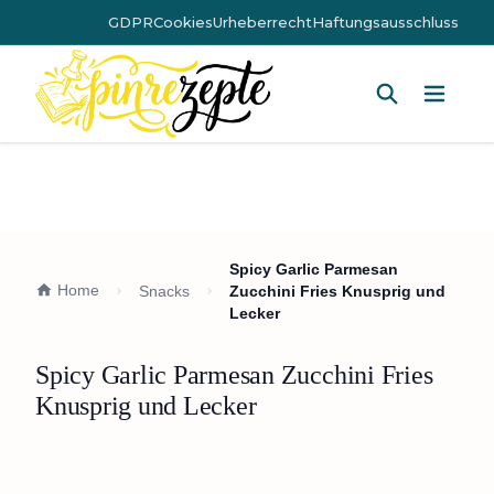
GDPR
Cookies
Urheberrecht
Haftungsausschluss
Hauptm
Spicy Garlic Parmesan
Home
Snacks
Zucchini Fries Knusprig und
Lecker
Spicy Garlic Parmesan Zucchini Fries
Knusprig und Lecker