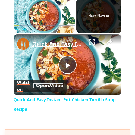
×
Now Playing
×
Play
Unmute
Fullscreen
Quick And Easy Instant Pot Chicken Tortilla Soup Recipe
Play
Watch
on
Video
Quick And Easy Instant Pot Chicken Tortilla Soup
Recipe