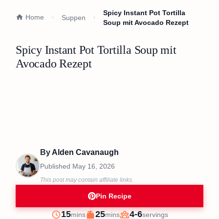
Spicy Instant Pot Tortilla
Home
Suppen
Soup mit Avocado Rezept
Spicy Instant Pot Tortilla Soup mit
Avocado Rezept
By
Alden Cavanaugh
Published
May 16, 2026
This post may contain affiliate links.
Pin Recipe
minutes
minutes
15
25
4-6
mins
mins
servings