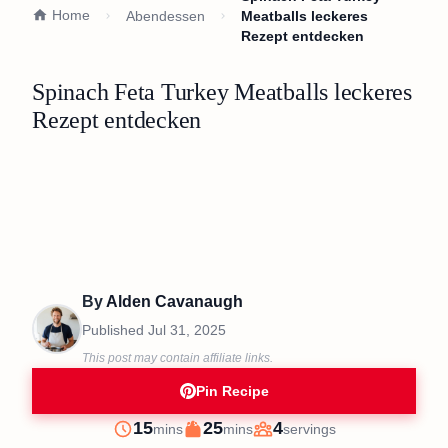
Home
Abendessen
Meatballs leckeres
Rezept entdecken
Spinach Feta Turkey Meatballs leckeres
Rezept entdecken
By
Alden Cavanaugh
Published
Jul 31, 2025
This post may contain affiliate links.
Pin Recipe
minutes
minutes
15
25
4
mins
mins
servings
Prep
Cook
Servings