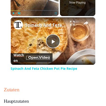
Now Playing
×
Play
Unmute
Fullscreen
Spinach And Feta Chicken Pot Pie Recipe
Play
Watch
on
Video
Spinach And Feta Chicken Pot Pie Recipe
Zutaten
Hauptzutaten