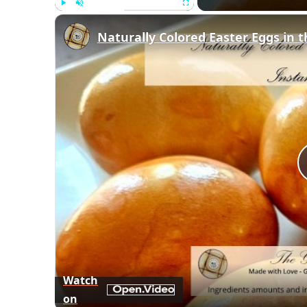
Play
Unmute
Fullscreen
Naturally Colored Easter Eggs in t
Watch
on