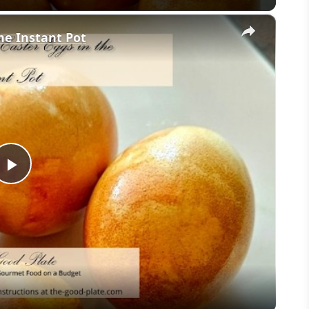
×
he Instant Pot
Play
Video