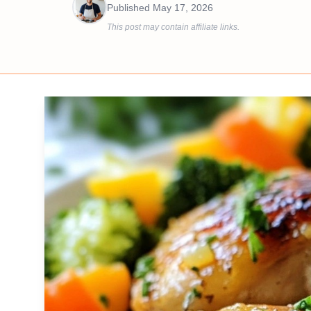
Published
May 17, 2026
This post may contain affiliate links.