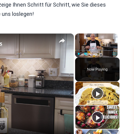
eige Ihnen Schritt für Schritt, wie Sie dieses
 uns loslegen!
×
×
s
Play
Unmute
Fullscreen
Now Playing
eo