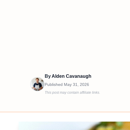
By
Alden Cavanaugh
Published
May 31, 2026
This post may contain affiliate links.