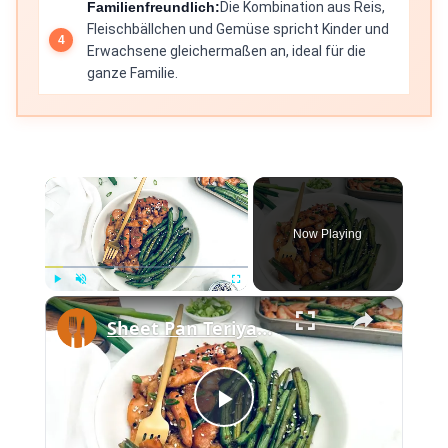
Familienfreundlich:
Die Kombination aus Reis,
Fleischbällchen und Gemüse spricht Kinder und
Erwachsene gleichermaßen an, ideal für die
ganze Familie.
×
Now Playing
×
Play
Unmute
Fullscreen
Sheet Pan Teriyaki Chicken Recipe
Play