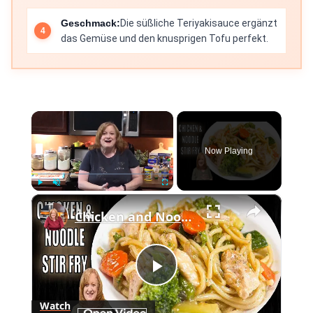
Geschmack:
Die süßliche Teriyakisauce ergänzt
das Gemüse und den knusprigen Tofu perfekt.
×
Now Playing
×
Play
Unmute
Fullscreen
Chicken and Noodle STIR FRY | 30 Minute Easy Meal Ideas | My Delicious Stir Fry Sauce
Play
Watch