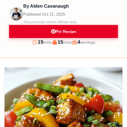
By
Alden Cavanaugh
Published
Oct 21, 2025
This post may contain affiliate links.
Pin Recipe
minutes
minutes
15
15
4
mins
mins
servings
Prep
Cook
Servings