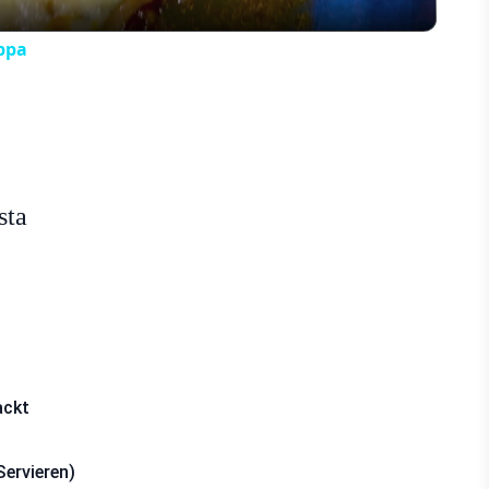
ppa
sta
ackt
Servieren)