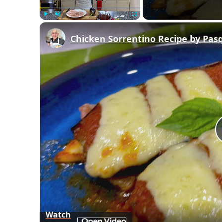
Play
Unmute
Fullscreen
Chicken Sorrentino Recipe by Pas
Watch