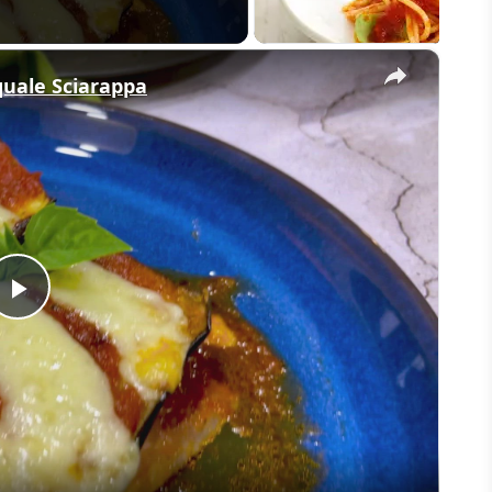
×
quale Sciarappa
Play
Video