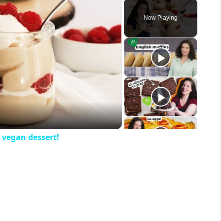
Play
Unmute
Fullscreen
Now Playing
eo
 vegan dessert!