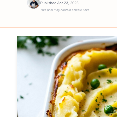
Published
Apr 23, 2026
This post may contain affiliate links.