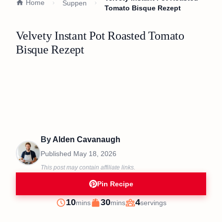
Home
Suppen
Tomato Bisque Rezept
Velvety Instant Pot Roasted Tomato
Bisque Rezept
By
Alden Cavanaugh
Published
May 18, 2026
This post may contain affiliate links.
Pin Recipe
minutes
minutes
10
30
4
mins
mins
servings
Prep
Cook
Servings