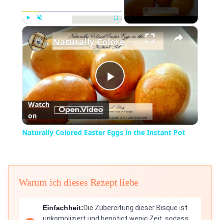
×
Play
Unmute
Fullscreen
Naturally Colored Easter Eggs in the Instant Pot
Play
Watch
on
Video
Naturally Colored Easter Eggs in the Instant Pot
Warum ich dieses Rezept liebe
Einfachheit:
Die Zubereitung dieser Bisque ist
unkompliziert und benötigt wenig Zeit, sodass