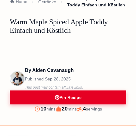
Home
Getränke
Toddy Einfach und Köstlich
Warm Maple Spiced Apple Toddy
Einfach und Köstlich
By
Alden Cavanaugh
Published
Sep 28, 2025
This post may contain affiliate links.
Pin Recipe
minutes
minutes
10
20
4
mins
mins
servings
Prep
Cook
Servings