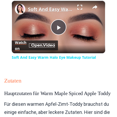
×
Play
Unmute
Fullscreen
Soft And Easy Warm Halo Eye Makeup Tutorial
Play
Watch
on
Video
Soft And Easy Warm Halo Eye Makeup Tutorial
Zutaten
Hauptzutaten für Warm Maple Spiced Apple Toddy
Für diesen warmen Apfel-Zimt-Toddy brauchst du
einige einfache, aber leckere Zutaten. Hier sind die