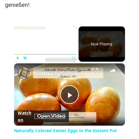
genießen!
×
Now Playing
×
Play
Unmute
Fullscreen
Naturally Colored Easter Eggs in the Instant Pot
Play
Watch
on
Video
Naturally Colored Easter Eggs in the Instant Pot