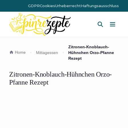
GDPR
Cookies
Urheberrecht
Haftungsausschluss
Hauptm
Zitronen-Knoblauch-
Home
Mittagessen
Hühnchen Orzo-Pfanne
Rezept
Zitronen-Knoblauch-Hühnchen Orzo-
Pfanne Rezept