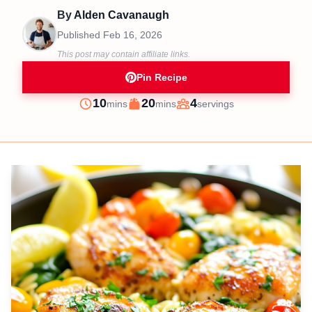
By
Alden Cavanaugh
Published
Feb 16, 2026
This post may contain affiliate links.
Pin Recipe
minutes
minutes
10
20
4
mins
mins
servings
Prep
Cook
Servings