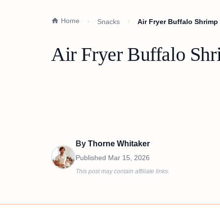
Home
Snacks
Air Fryer Buffalo Shri
Air Fryer Buffalo S
By
Thorne Whitaker
Published
Mar 15, 2026
This post may contain affiliate links.