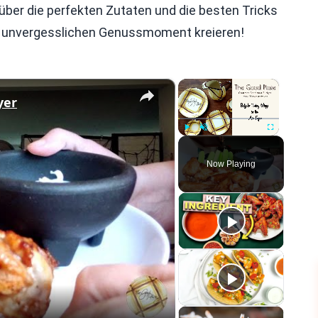
 über die perfekten Zutaten und die besten Tricks
n unvergesslichen Genussmoment kreieren!
×
×
yer
Play
Unmute
Fullscreen
Now Playing
eo