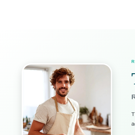
R
R
T
a