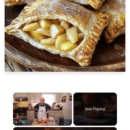
×
Now Playing
×
Play
Unmute
Fullscreen