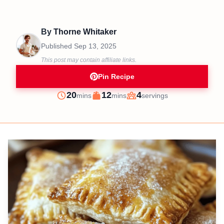
By
Thorne Whitaker
Published
Sep 13, 2025
This post may contain affiliate links.
Pin Recipe
minutes
minutes
20
12
4
mins
mins
servings
Prep
Cook
Servings