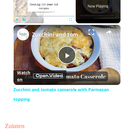
Now Playing
×
Play
Unmute
Fullscreen
Zucchini and tomato casserole with Parmesan topping
Play
Watch
on
Video
Zucchini and tomato casserole with Parmesan
topping
Zutaten