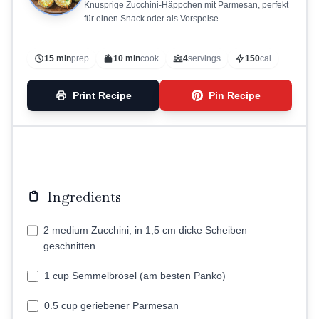
Knusprige Zucchini-Häppchen mit Parmesan, perfekt
für einen Snack oder als Vorspeise.
15 min
prep
10 min
cook
4
servings
150
cal
Print Recipe
Pin Recipe
Ingredients
2 medium Zucchini, in 1,5 cm dicke Scheiben
geschnitten
1 cup Semmelbrösel (am besten Panko)
0.5 cup geriebener Parmesan