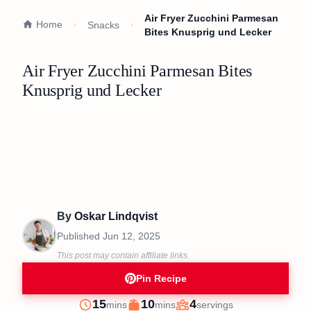
Air Fryer Zucchini Parmesan
Home
Snacks
Bites Knusprig und Lecker
Air Fryer Zucchini Parmesan Bites
Knusprig und Lecker
By
Oskar Lindqvist
Published
Jun 12, 2025
This post may contain affiliate links.
Pin Recipe
minutes
minutes
15
10
4
mins
mins
servings