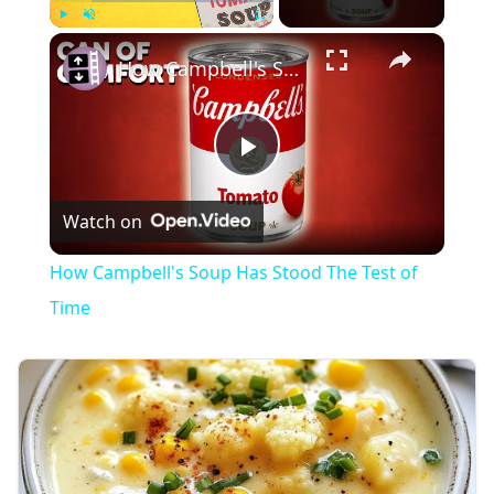
×
Play
Unmute
Fullscreen
How Campbell's Soup Has Stood The Test of Time
Play
Watch on
Video
How Campbell's Soup Has Stood The Test of
Time