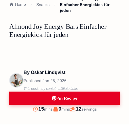
Home
Snacks
Einfacher Energiekick für
jeden
Almond Joy Energy Bars Einfacher
Energiekick für jeden
By
Oskar Lindqvist
Published
Jan 25, 2026
This post may contain affiliate links.
Pin Recipe
minutes
minutes
15
0
12
mins
mins
servings
Prep
Cook
Servings