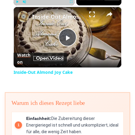
×
Play
Unmute
Fullscreen
Inside-Out Almond Joy Cake
Play
Watch
on
Video
Inside-Out Almond Joy Cake
Warum ich dieses Rezept liebe
Einfachheit:
Die Zubereitung dieser
Energieriegel ist schnell und unkompliziert, ideal
für alle, die wenig Zeit haben.