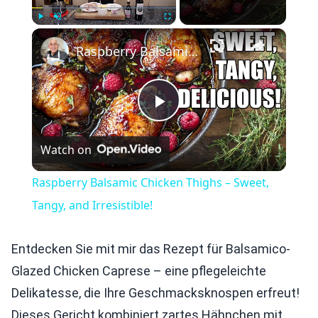
×
Play
Unmute
Fullscreen
Raspberry Balsamic Chicken Thighs – Sweet, Tangy, and Irresistible!
Play
Watch on
Video
Raspberry Balsamic Chicken Thighs – Sweet,
Tangy, and Irresistible!
Entdecken Sie mit mir das Rezept für Balsamico-
Glazed Chicken Caprese – eine pflegeleichte
Delikatesse, die Ihre Geschmacksknospen erfreut!
Dieses Gericht kombiniert zartes Hähnchen mit