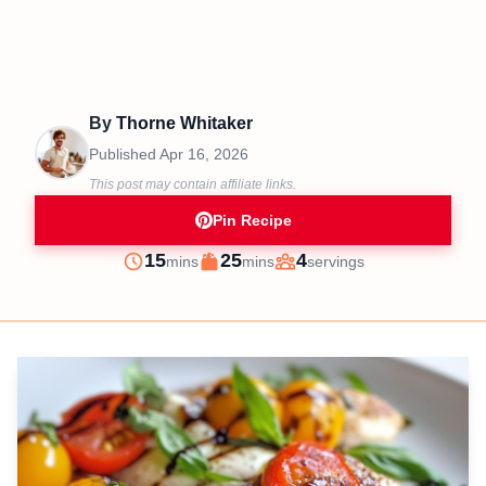
By
Thorne Whitaker
Published
Apr 16, 2026
This post may contain affiliate links.
Pin Recipe
minutes
minutes
15
25
4
mins
mins
servings
Prep
Cook
Servings