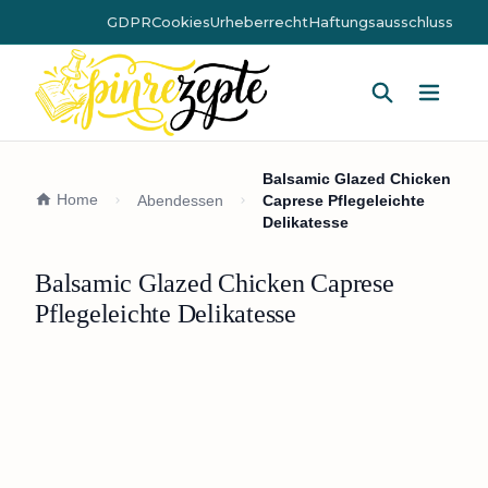
GDPR
Cookies
Urheberrecht
Haftungsausschluss
Hauptm
Balsamic Glazed Chicken
Home
Abendessen
Caprese Pflegeleichte
Delikatesse
Balsamic Glazed Chicken Caprese
Pflegeleichte Delikatesse