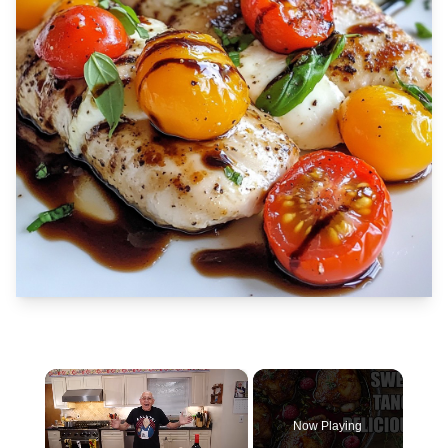
×
Now Playing