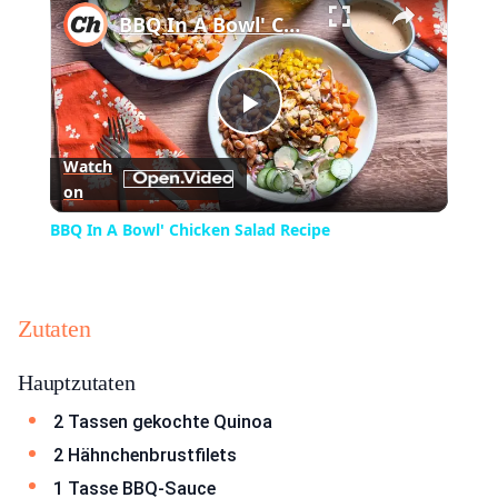
BBQ In A Bowl' Chicken Salad Recipe
Play
Watch
on
Video
BBQ In A Bowl' Chicken Salad Recipe
Zutaten
Hauptzutaten
2 Tassen gekochte Quinoa
2 Hähnchenbrustfilets
1 Tasse BBQ-Sauce