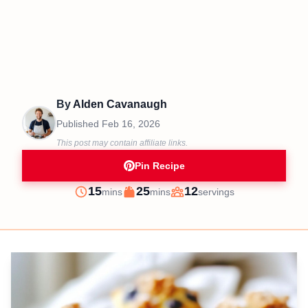
By
Alden Cavanaugh
Published
Feb 16, 2026
This post may contain affiliate links.
Pin Recipe
minutes
minutes
15
25
12
mins
mins
servings
Prep
Cook
Servings