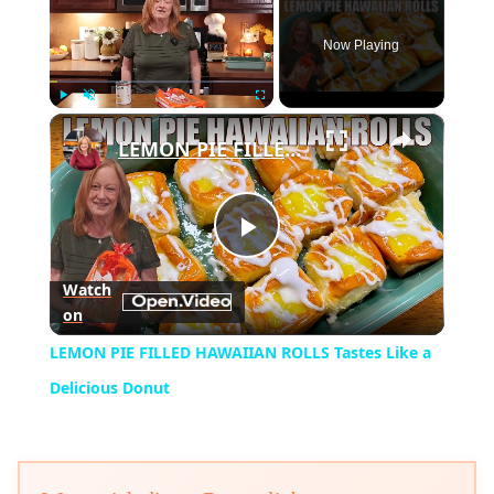
Now Playing
×
Play
Unmute
Fullscreen
LEMON PIE FILLED HAWAIIAN ROLLS Tastes Like a Delicious Donut
Play
Watch
on
Video
LEMON PIE FILLED HAWAIIAN ROLLS Tastes Like a
Delicious Donut