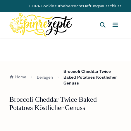
GDPR
Cookies
Urheberrecht
Haftungsausschluss
Hauptm
Broccoli Cheddar Twice
Home
Beilagen
Baked Potatoes Köstlicher
Genuss
Broccoli Cheddar Twice Baked
Potatoes Köstlicher Genuss