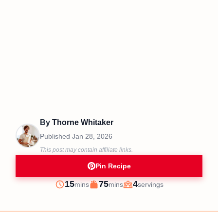
By
Thorne Whitaker
Published
Jan 28, 2026
This post may contain affiliate links.
Pin Recipe
minutes
minutes
15
75
4
mins
mins
servings
Prep
Cook
Servings