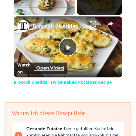
×
Play
Unmute
Fullscreen
Broccoli Cheddar Twice-Baked Potatoes Recipe
Play
Watch
on
Video
Broccoli Cheddar Twice-Baked Potatoes Recipe
Warum ich dieses Rezept liebe
Gesunde Zutaten:
Diese gefüllten Kartoffeln
kombinieren die Nährstoffe von Brokkoli mit der