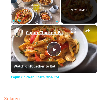
Now Playing
×
Play
Unmute
Fullscreen
Cajun Chicken Pasta One-Pot
Play
Watch on
Together to Eat
Video
Cajun Chicken Pasta One-Pot
Zutaten