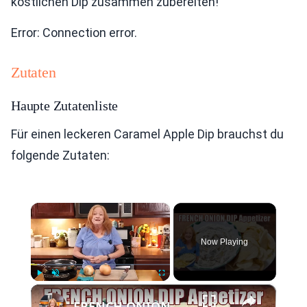
köstlichen Dip zusammen zubereiten!
Error: Connection error.
Zutaten
Haupte Zutatenliste
Für einen leckeren Caramel Apple Dip brauchst du
folgende Zutaten:
×
Now Playing
×
Play
Unmute
Fullscreen
FRENCH ONION DIP Perfect Appetizer For Your Ruffled Chip