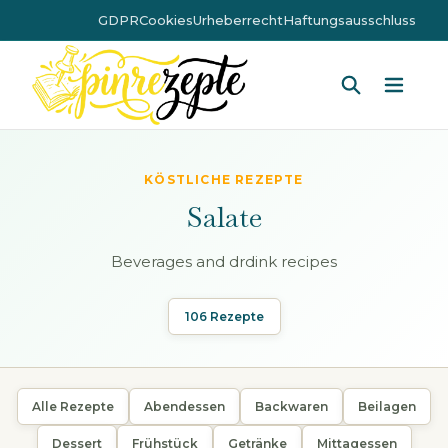
GDPR
Cookies
Urheberrecht
Haftungsausschluss
Hauptm
KÖSTLICHE REZEPTE
Salate
Beverages and drdink recipes
106 Rezepte
Alle Rezepte
Abendessen
Backwaren
Beilagen
Dessert
Frühstück
Getränke
Mittagessen