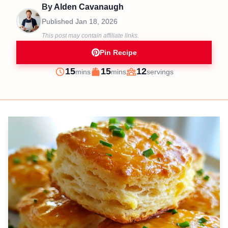
By
Alden Cavanaugh
Published
Jan 18, 2026
This post may contain affiliate links.
Pin Recipe
minutes
minutes
15
15
12
mins
mins
servings
Prep
Cook
Servings