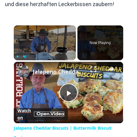
und diese herzhaften Leckerbissen zaubern!
×
Now Playing
×
Play
Unmute
Fullscreen
Jalapeno Cheddar Biscuits | Buttermilk Biscuit Recipe
Play
Watch
on
Video
Jalapeno Cheddar Biscuits | Buttermilk Biscuit