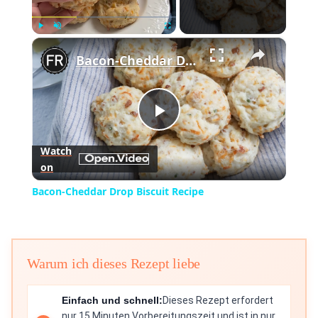
×
Play
Unmute
Fullscreen
Bacon-Cheddar Drop Biscuit Recipe
Play
Watch
on
Video
Bacon-Cheddar Drop Biscuit Recipe
Warum ich dieses Rezept liebe
Einfach und schnell:
Dieses Rezept erfordert
nur 15 Minuten Vorbereitungszeit und ist in nur