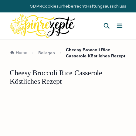
GDPR
Cookies
Urheberrecht
Haftungsausschluss
Hauptm
Cheesy Broccoli Rice
Home
Beilagen
Casserole Köstliches Rezept
Cheesy Broccoli Rice Casserole
Köstliches Rezept