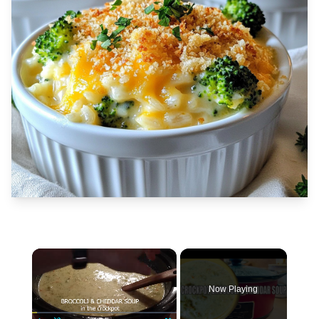
×
Now Playing