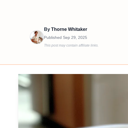
By
Thorne Whitaker
Published
Sep 29, 2025
This post may contain affiliate links.