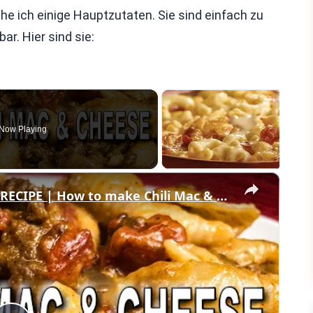
he ich einige Hauptzutaten. Sie sind einfach zu
r. Hier sind sie:
Now Playing
×
ONE SKILLET CHILI MAC & CHEESE RECIPE | How to make Chili Mac & Cheese in 30 minutes