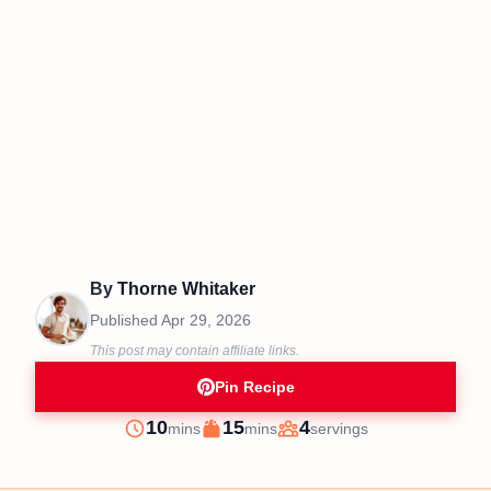
By
Thorne Whitaker
Published
Apr 29, 2026
This post may contain affiliate links.
Pin Recipe
minutes
minutes
10
15
4
mins
mins
servings
Prep
Cook
Servings