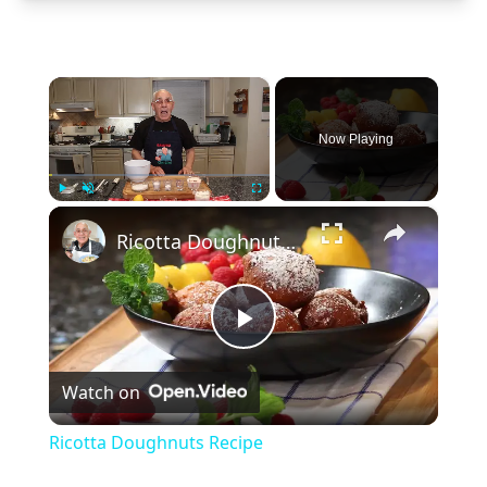
×
Now Playing
×
Play
Unmute
Fullscreen
Ricotta Doughnuts Recipe
Play
Watch on
Video
Ricotta Doughnuts Recipe