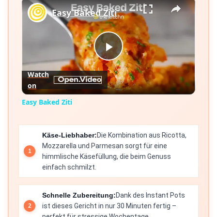
×
Easy Baked Ziti
Play
Watch
on
Video
Easy Baked Ziti
Käse-Liebhaber:
Die Kombination aus Ricotta,
Mozzarella und Parmesan sorgt für eine
himmlische Käsefüllung, die beim Genuss
einfach schmilzt.
Schnelle Zubereitung:
Dank des Instant Pots
ist dieses Gericht in nur 30 Minuten fertig –
perfekt für stressige Wochentage.