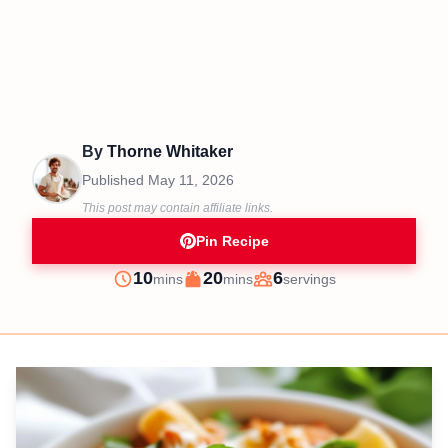
By
Thorne Whitaker
Published
May 11, 2026
This post may contain affiliate links.
Pin Recipe
minutes
minutes
10
20
6
mins
mins
servings
Prep
Cook
Servings