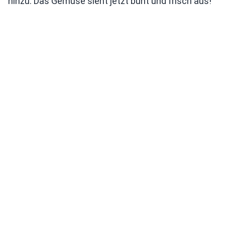
hinzu. Das Gemüse sieht jetzt bunt und frisch aus!