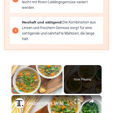
leicht mit Ihrem Lieblingsgemüse variiert
werden.
Herzhaft und sättigend:
Die Kombination aus
Linsen und frischem Gemüse sorgt für eine
sättigende und nahrhafte Mahlzeit, die lange
hält.
×
Now Playing
×
Play
Unmute
Fullscreen
Instant Pot Wild Rice Soup Recipe