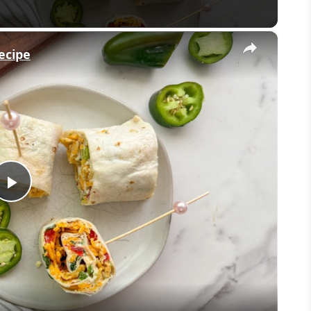
×
ecipe
Play
Video