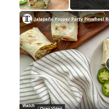
Unmute
Jalapeño Popper Party Pinwheel R
Watch