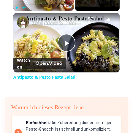
×
Play
Unmute
Fullscreen
Antipasto & Pesto Pasta Salad
Play
Watch
on
Video
Antipasto & Pesto Pasta Salad
Warum ich dieses Rezept liebe
Einfachheit:
Die Zubereitung dieser cremigen
Pesto-Gnocchi ist schnell und unkompliziert,