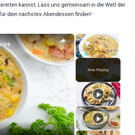
ereiten kannst. Lass uns gemeinsam in die Welt der
für dein nächstes Abendessen finden!
×
×
cipe
Play
Unmute
Fullscreen
Now Playing
eo