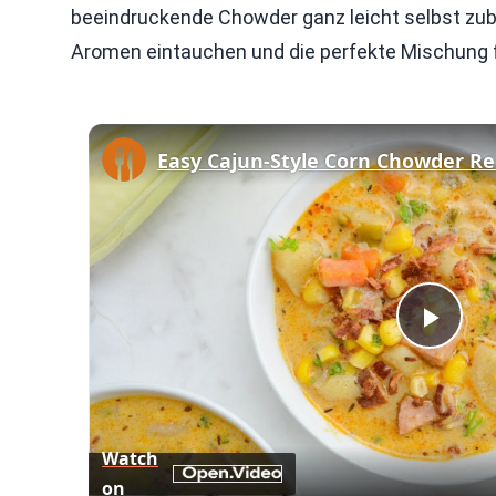
beeindruckende Chowder ganz leicht selbst zub
Aromen eintauchen und die perfekte Mischung 
Easy Cajun-Style Corn Chowder Re
Play
Vid
Watch
on