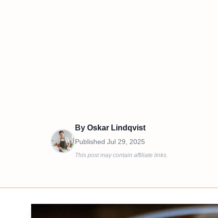
By
Oskar Lindqvist
Published
Jul 29, 2025
This post may contain affiliate links.