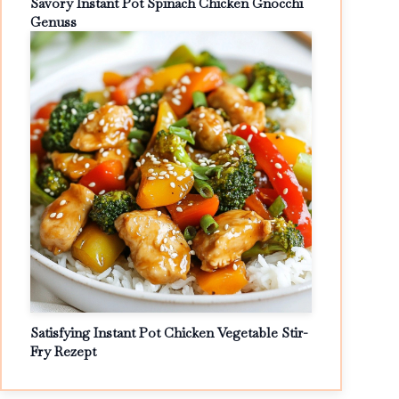
Savory Instant Pot Spinach Chicken Gnocchi
Genuss
Satisfying Instant Pot Chicken Vegetable Stir-
Fry Rezept