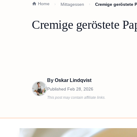
Home
Mittagessen
Cremige geröstete P
Cremige geröstete Pa
By
Oskar Lindqvist
Published
Feb 28, 2026
This post may contain affiliate links.