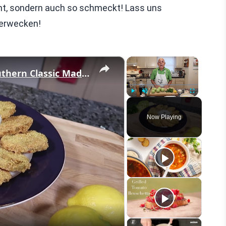
ieht, sondern auch so schmeckt! Lass uns
 erwecken!
×
×
Crispy Fried Green Tomatoes – Southern Classic Made Easy
Play
Unmute
Fullscreen
Now Playing
eo