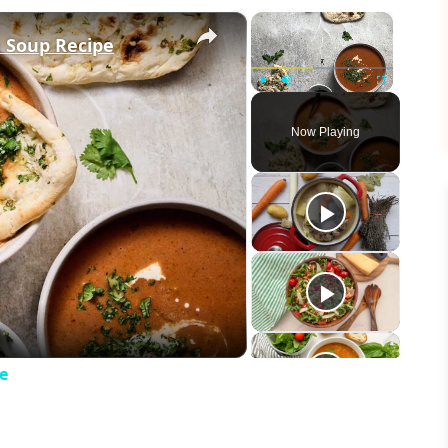
×
×
 Soup Recipe
Play
Unmute
Fullscreen
Now Playing
eo
e