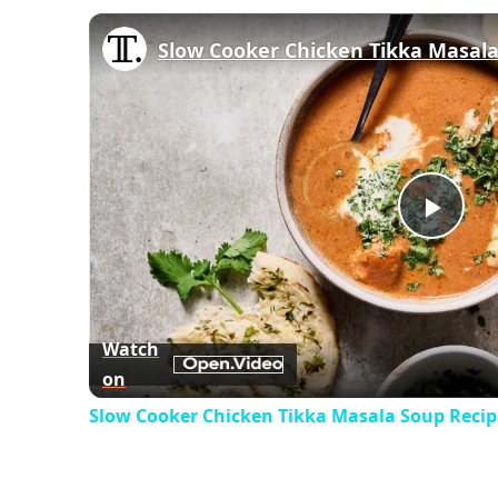
Slow Cooker Chicken Tikka Masala
Play
Vid
Watch
on
Slow Cooker Chicken Tikka Masala Soup Recip