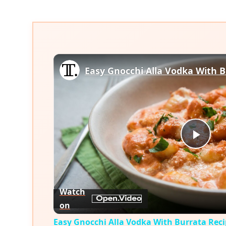
Easy Gnocchi Alla Vodka With B
Play
Vid
Watch
on
Easy Gnocchi Alla Vodka With Burrata Rec