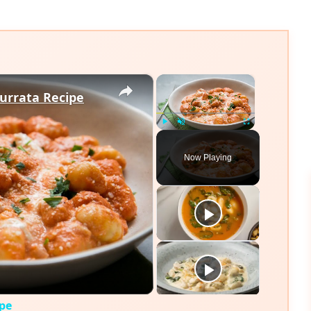
×
×
urrata Recipe
Play
Unmute
Fullscreen
Now Playing
eo
ipe