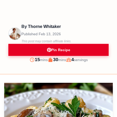
By
Thorne Whitaker
Published
Feb 13, 2026
This post may contain affiliate links.
Pin Recipe
minutes
minutes
15
30
4
mins
mins
servings
Prep
Cook
Servings