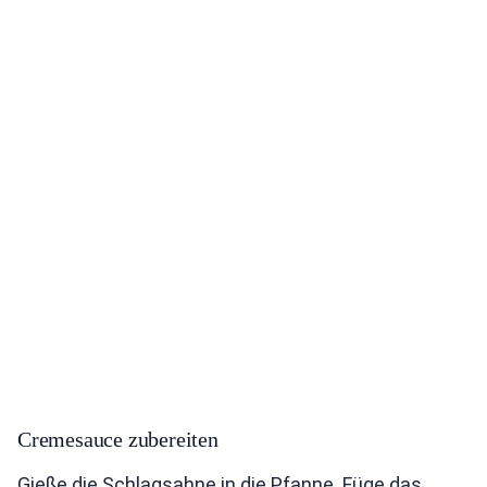
Cremesauce zubereiten
Gieße die Schlagsahne in die Pfanne. Füge das