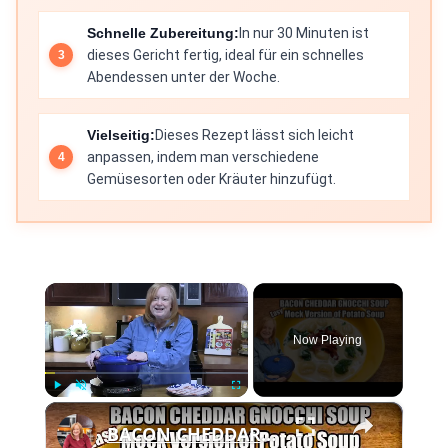
Schnelle Zubereitung:
In nur 30 Minuten ist
dieses Gericht fertig, ideal für ein schnelles
Abendessen unter der Woche.
Vielseitig:
Dieses Rezept lässt sich leicht
anpassen, indem man verschiedene
Gemüsesorten oder Kräuter hinzufügt.
×
Now Playing
×
Play
Unmute
Fullscreen
BACON CHEDDAR GNOCCHI SOUP An Easy Mock Potato Soup