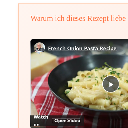
Warum ich dieses Rezept liebe
French Onion Pasta Recipe
Play
Vid
Watch
on