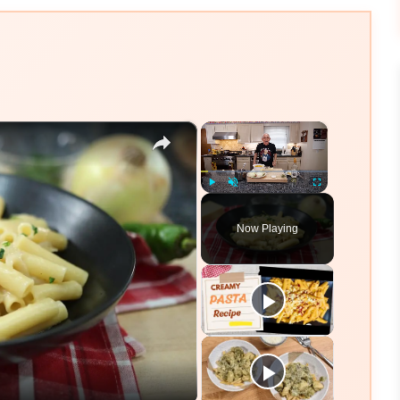
×
×
Play
Unmute
Fullscreen
Now Playing
eo