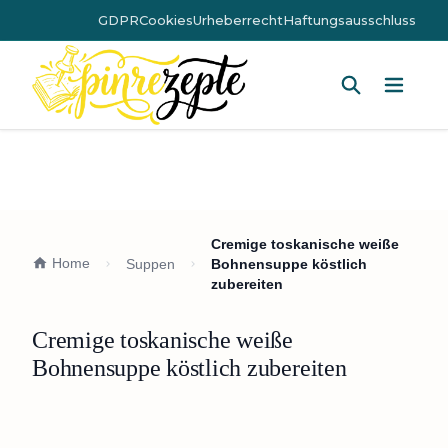
GDPR
Cookies
Urheberrecht
Haftungsausschluss
Hauptm
Cremige toskanische weiße
Home
Suppen
Bohnensuppe köstlich
zubereiten
Cremige toskanische weiße
Bohnensuppe köstlich zubereiten