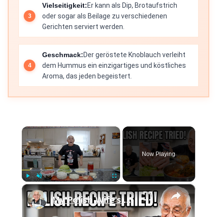
Vielseitigkeit:
Er kann als Dip, Brotaufstrich
oder sogar als Beilage zu verschiedenen
Gerichten serviert werden.
Geschmack:
Der geröstete Knoblauch verleiht
dem Hummus ein einzigartiges und köstliches
Aroma, das jeden begeistert.
×
Now Playing
×
Play
Unmute
Fullscreen
My Polish Wife's Stuffed Cabbage Recipe