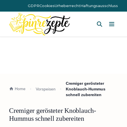
GDPR
Cookies
Urheberrecht
Haftungsausschluss
Hauptm
Cremiger gerösteter
Home
Vorspeisen
Knoblauch-Hummus
schnell zubereiten
Cremiger gerösteter Knoblauch-
Hummus schnell zubereiten