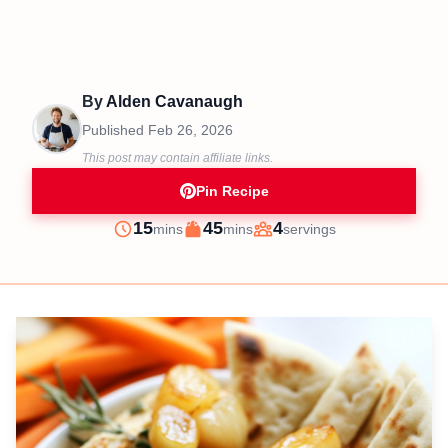
By
Alden Cavanaugh
Published
Feb 26, 2026
This post may contain affiliate links.
Pin Recipe
minutes
minutes
15
45
4
mins
mins
servings
Prep
Cook
Servings