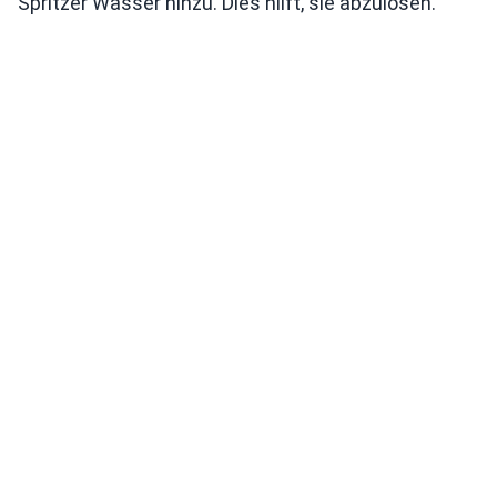
Spritzer Wasser hinzu. Dies hilft, sie abzulösen.