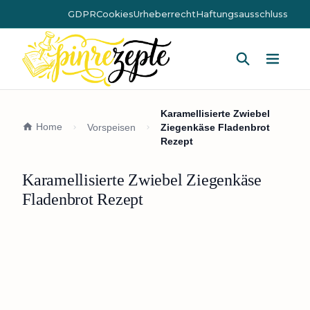
GDPR
Cookies
Urheberrecht
Haftungsausschluss
Hauptm
Karamellisierte Zwiebel
Home
Vorspeisen
Ziegenkäse Fladenbrot
Rezept
Karamellisierte Zwiebel Ziegenkäse
Fladenbrot Rezept