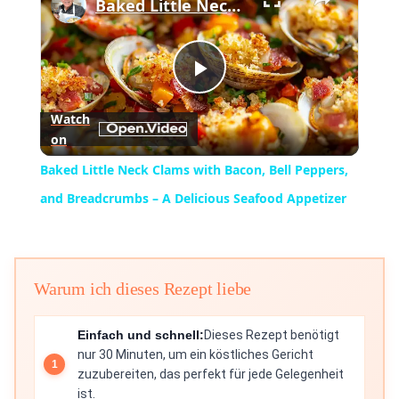
Baked Little Neck Clams with Bacon, Bell Peppers, and Breadcrumbs – A Delicious Seafood Appetizer
Play
Watch
on
Video
Baked Little Neck Clams with Bacon, Bell Peppers,
and Breadcrumbs – A Delicious Seafood Appetizer
Warum ich dieses Rezept liebe
Einfach und schnell:
Dieses Rezept benötigt
nur 30 Minuten, um ein köstliches Gericht
zuzubereiten, das perfekt für jede Gelegenheit
ist.